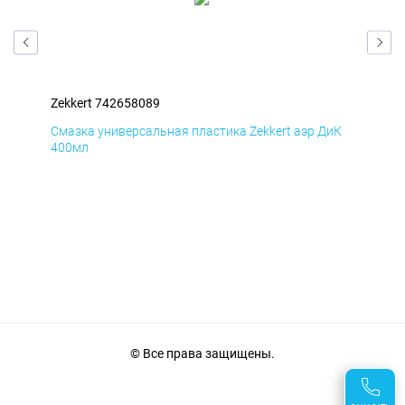
Zekkert 742658089
Zek
мД
Смазка универсальная пластика Zekkert аэр ДиК
Сма
400мл
40
© Все права защищены.