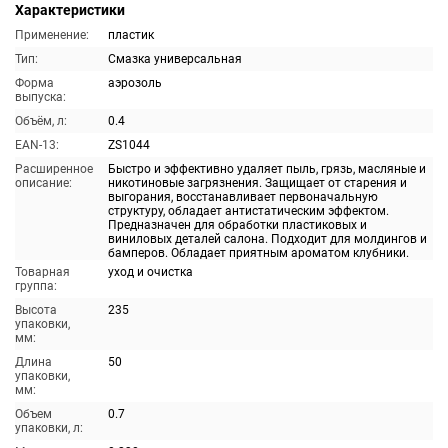
Характеристики
Применение:
пластик
Тип:
Смазка универсальная
Форма
аэрозоль
выпуска:
Объём, л:
0.4
EAN-13:
ZS1044
Расширенное
Быстро и эффективно удаляет пыль, грязь, масляные и
описание:
никотиновые загрязнения. Защищает от старения и
выгорания, восстанавливает первоначальную
структуру, обладает антистатическим эффектом.
Предназначен для обработки пластиковых и
виниловых деталей салона. Подходит для молдингов и
бамперов. Обладает приятным ароматом клубники.
Товарная
уход и очистка
группа:
Высота
235
упаковки,
мм:
Длина
50
упаковки,
мм:
Объем
0.7
упаковки, л: