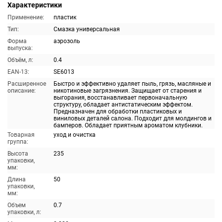
Характеристики
Применение:
пластик
Тип:
Смазка универсальная
Форма
аэрозоль
выпуска:
Объём, л:
0.4
EAN-13:
SE6013
Расширенное
Быстро и эффективно удаляет пыль, грязь, масляные и
описание:
никотиновые загрязнения. Защищает от старения и
выгорания, восстанавливает первоначальную
структуру, обладает антистатическим эффектом.
Предназначен для обработки пластиковых и
виниловых деталей салона. Подходит для молдингов и
бамперов. Обладает приятным ароматом клубники.
Товарная
уход и очистка
группа:
Высота
235
упаковки,
мм:
Длина
50
упаковки,
мм:
Объем
0.7
упаковки, л: