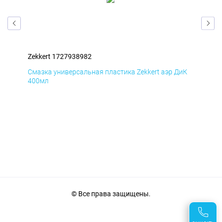
Zekkert 1727938982
Zek
мД
Смазка универсальная пластика Zekkert аэр ДиК
Сма
400мл
40
© Все права защищены.