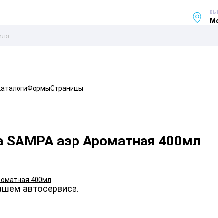
ВЫ
Мо
каталоги
Формы
Страницы
а SAMPA аэр Ароматная 400мл
ашем автосервисе.