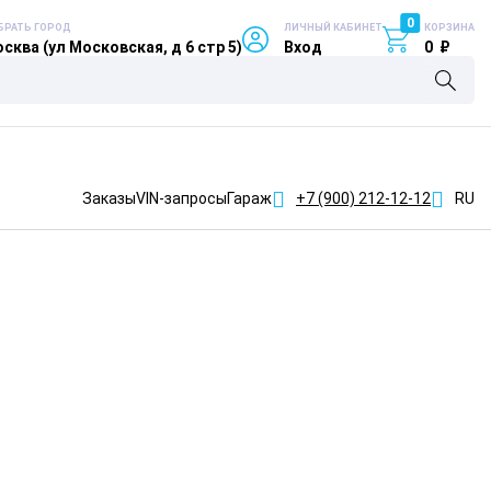
0
БРАТЬ ГОРОД
ЛИЧНЫЙ КАБИНЕТ
КОРЗИНА
сква (ул Московская, д 6 стр 5)
Вход
0
₽
Заказы
VIN-запросы
Гараж
+7 (900)
212-12-12
RU