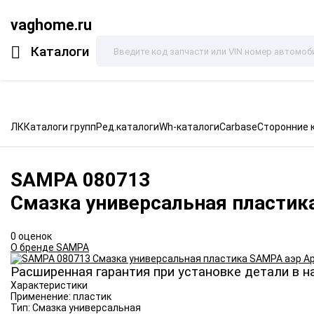
vaghome.ru
Каталоги
ЛК
Каталоги групп
Ред.каталоги
Wh-каталоги
Carbase
Сторонние 
SAMPA
080713
Смазка универсальная пластик
0 оценок
О бренде SAMPA
Расширенная гарантия при установке детали в н
Характеристики
Применение:
пластик
Тип:
Смазка универсальная