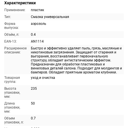
Характеристики
Применение:
пластик
Тип:
Смазка универсальная
Форма
аэрозоль
выпуска:
Объём, л:
0.4
EAN-13:
AN1114
Расширенное
Быстро и эффективно удаляет пыль, грязь, масляные и
описание:
никотиновые загрязнения. Защищает от старения и
выгорания, восстанавливает первоначальную
структуру, обладает антистатическим эффектом.
Предназначен для обработки пластиковых и
виниловых деталей салона. Подходит для молдингов и
бамперов. Обладает приятным ароматом клубники.
Товарная
уход и очистка
группа:
Высота
235
упаковки,
мм:
Длина
50
упаковки,
мм:
Объем
0.7
упаковки, л: