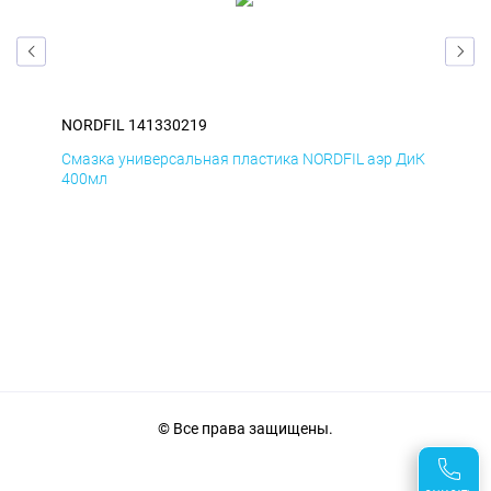
NORDFIL 141330219
NOR
БмД
Смазка универсальная пластика NORDFIL аэр ДиК
Сма
400мл
40
© Все права защищены.