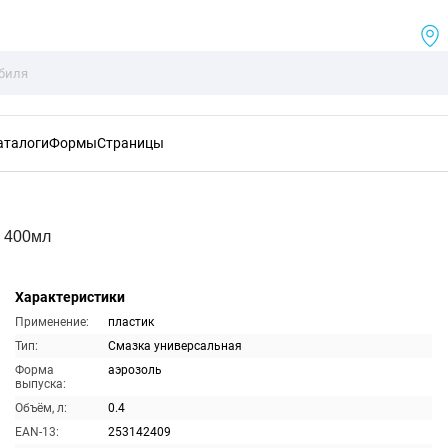
аталоги
Формы
Страницы
я 400мл
Характеристики
Применение:
пластик
Тип:
Смазка универсальная
Форма
аэрозоль
выпуска:
Объём, л:
0.4
EAN-13:
253142409