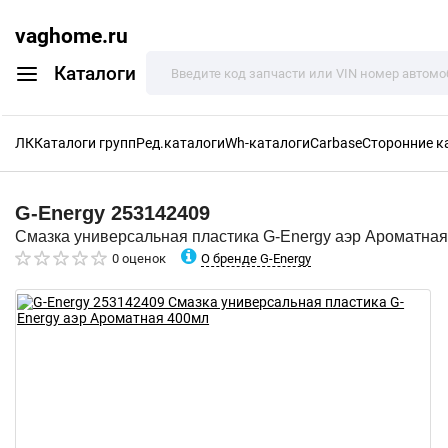
vaghome.ru
Каталоги
ЛК
Каталоги групп
Ред.каталоги
Wh-каталоги
Carbase
Сторонние к
G-Energy
253142409
Смазка универсальная пластика G-Energy аэр Ароматна
О бренде G-Energy
0 оценок