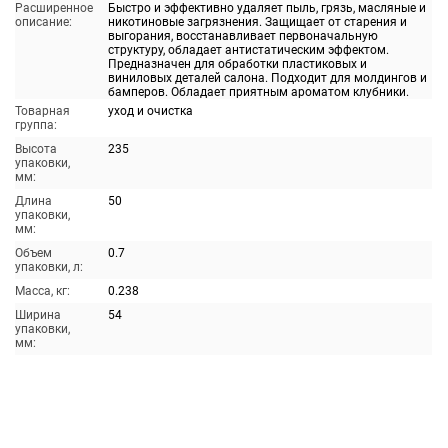
Расширенное
Быстро и эффективно удаляет пыль, грязь, масляные и
описание:
никотиновые загрязнения. Защищает от старения и
выгорания, восстанавливает первоначальную
структуру, обладает антистатическим эффектом.
Предназначен для обработки пластиковых и
виниловых деталей салона. Подходит для молдингов и
бамперов. Обладает приятным ароматом клубники.
Товарная
уход и очистка
группа:
Высота
235
упаковки,
мм:
Длина
50
упаковки,
мм:
Объем
0.7
упаковки, л:
Масса, кг:
0.238
Ширина
54
упаковки,
мм: