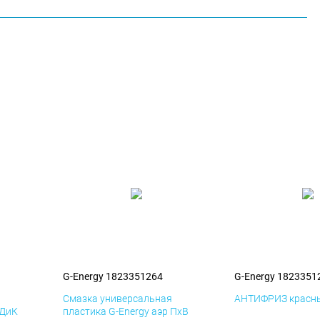
G-Energy 1823351264
G-Energy 1823351
я
Смазка универсальная
АНТИФРИЗ красны
 ДиК
пластика G-Energy аэр ПхВ