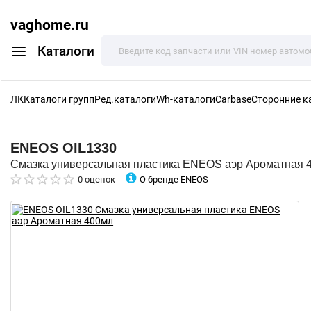
vaghome.ru
Каталоги
ЛК
Каталоги групп
Ред.каталоги
Wh-каталоги
Carbase
Сторонние к
ENEOS
OIL1330
Смазка универсальная пластика ENEOS аэр Ароматная 
О бренде ENEOS
0 оценок