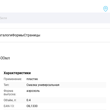
аталоги
Формы
Страницы
400мл
Характеристики
Применение:
пластик
Тип:
Смазка универсальная
Форма
аэрозоль
выпуска:
Объём, л:
0.4
EAN-13:
OIL1330