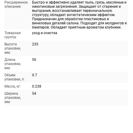
Расширенное
Быстро и эффективно удаляет пыль, грязь, масляные и
описание:
никотиновые загрязнения. Защищает от старения и
выгорания, восстанавливает первоначальную
структуру, обладает антистатическим эффектом.
Предназначен для обработки пластиковых и
виниловых деталей салона. Подходит для молдингов и
бамперов. Обладает приятным ароматом клубники.
Товарная
уход и очистка
группа:
Высота
235
упаковки,
мм:
Длина
50
упаковки,
мм:
Объем
0.7
упаковки, л:
Масса, кг:
0.238
Ширина
54
упаковки,
мм: