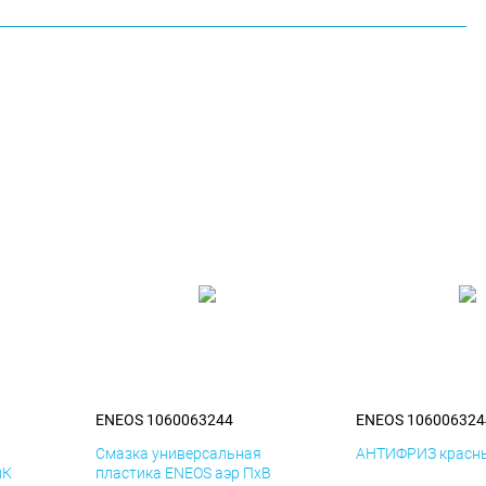
ENEOS 1060063244
ENEOS 106006324
я
Смазка универсальная
АНТИФРИЗ красны
иК
пластика ENEOS аэр ПхВ