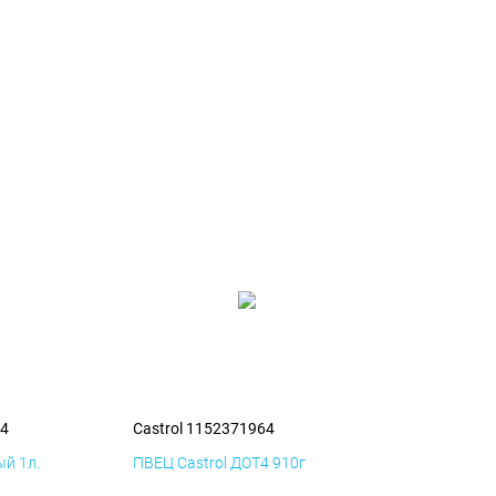
64
Castrol 1152371964
й 1л.
ПВЕЦ Castrol ДОТ4 910г