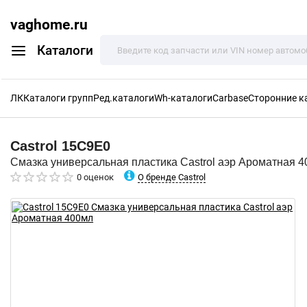
vaghome.ru
Каталоги
ЛК
Каталоги групп
Ред.каталоги
Wh-каталоги
Carbase
Сторонние к
Castrol
15C9E0
Смазка универсальная пластика Castrol аэр Ароматная 
О бренде Castrol
0 оценок