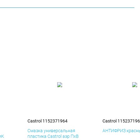
Castrol 1152371964
Castrol 11523719
я
Смазка универсальная
АНТИФРИЗ красны
иК
пластика Castrol аэр ПхВ