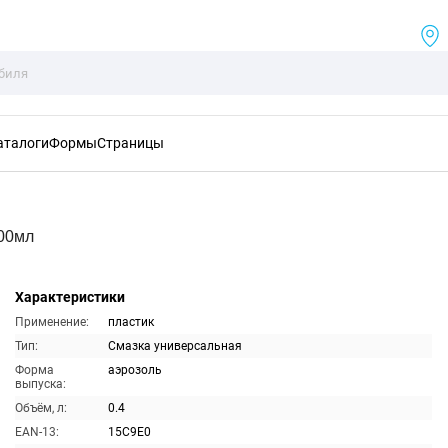
аталоги
Формы
Страницы
400мл
Характеристики
Применение:
пластик
Тип:
Смазка универсальная
Форма
аэрозоль
выпуска:
Объём, л:
0.4
EAN-13:
15C9E0