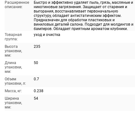
Расширенное
Быстро и эффективно удаляет пыль, грязь, масляные и
описание:
никотиновые загрязнения. Защищает от старения и
выгорания, восстанавливает первоначальную
структуру, обладает антистатическим эффектом.
Предназначен для обработки пластиковых и
виниловых деталей салона. Подходит для молдингов и
бамперов. Обладает приятным ароматом клубники.
Товарная
уход и очистка
группа:
Высота
235
упаковки,
мм:
Длина
50
упаковки,
мм:
Объем
0.7
упаковки, л:
Масса, кг:
0.238
Ширина
54
упаковки,
мм: