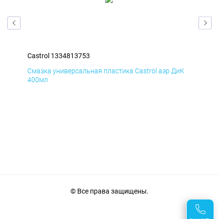
Castrol 1334813753
Cas
мД
Смазка универсальная пластика Castrol аэр ДиК
Сма
400мл
40
© Все права защищены.