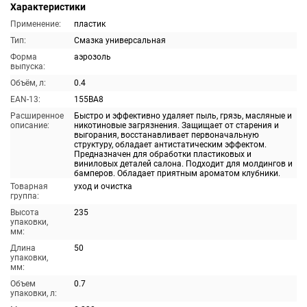
Характеристики
Применение:
пластик
Тип:
Смазка универсальная
Форма
аэрозоль
выпуска:
Объём, л:
0.4
EAN-13:
155BA8
Расширенное
Быстро и эффективно удаляет пыль, грязь, масляные и
описание:
никотиновые загрязнения. Защищает от старения и
выгорания, восстанавливает первоначальную
структуру, обладает антистатическим эффектом.
Предназначен для обработки пластиковых и
виниловых деталей салона. Подходит для молдингов и
бамперов. Обладает приятным ароматом клубники.
Товарная
уход и очистка
группа:
Высота
235
упаковки,
мм:
Длина
50
упаковки,
мм:
Объем
0.7
упаковки, л: