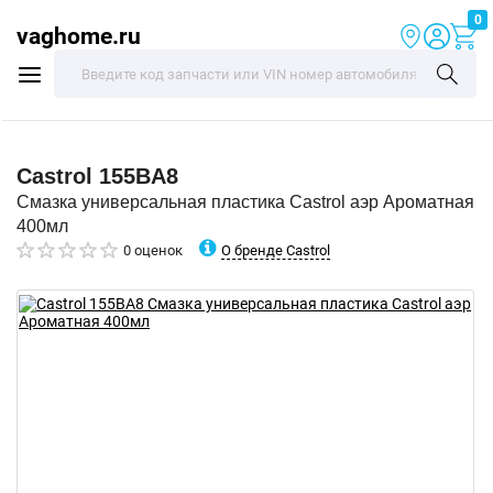
0
vaghome.ru
Castrol
155BA8
Смазка универсальная пластика Castrol аэр Ароматная
400мл
О бренде Castrol
0 оценок