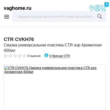
0
vaghome.ru
CTR
CVKH76
Смазка универсальная пластика CTR аэр Ароматная
400мл
О бренде CTR
0 оценок