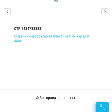
CTR 1434733383
CTR
Смазка универсальная пластика CTR аэр ДиК
Сма
400мл
40
© Все права защищены.