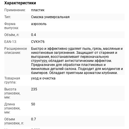
Характеристики
Применение:
пластик
Тип:
Смазка универсальная
Форма
аэрозоль
выпуска:
Объём, л:
0.4
EAN-13:
CVKH76
Расширенное
Быстро и эффективно удаляет пыль, грязь, масляные и
описание:
никотиновые загрязнения. Защищает от старения и
выгорания, восстанавливает первоначальную
структуру, обладает антистатическим эффектом.
Предназначен для обработки пластиковых и
виниловых деталей салона. Подходит для молдингов и
бамперов. Обладает приятным ароматом клубники.
Товарная
уход и очистка
группа:
Высота
235
упаковки,
мм:
Длина
50
упаковки,
мм:
Объем
0.7
упаковки, л: