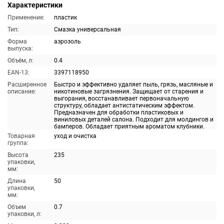
Характеристики
Применение:
пластик
Тип:
Смазка универсальная
Форма
аэрозоль
выпуска:
Объём, л:
0.4
EAN-13:
3397118950
Расширенное
Быстро и эффективно удаляет пыль, грязь, масляные и
описание:
никотиновые загрязнения. Защищает от старения и
выгорания, восстанавливает первоначальную
структуру, обладает антистатическим эффектом.
Предназначен для обработки пластиковых и
виниловых деталей салона. Подходит для молдингов и
бамперов. Обладает приятным ароматом клубники.
Товарная
уход и очистка
группа:
Высота
235
упаковки,
мм:
Длина
50
упаковки,
мм:
Объем
0.7
упаковки, л: