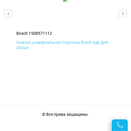
Bosch 1508571112
Bos
Д
Смазка универсальная пластика Bosch аэр ДиК
Сма
400мл
40
© Все права защищены.